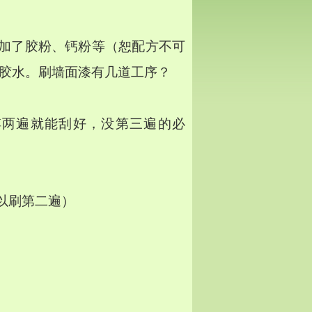
加了胶粉、钙粉等（恕配方不可
加胶水。刷墙面漆有几道工序？
傅两遍就能刮好，没第三遍的必
以刷第二遍）