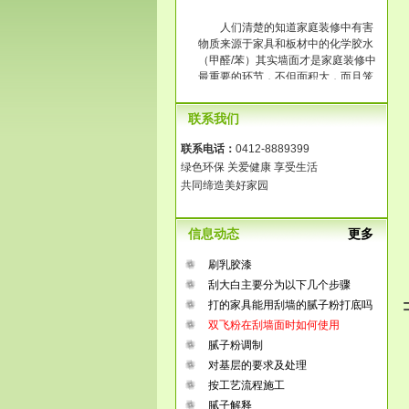
人们清楚的知道家庭装修中有害
物质来源于家具和板材中的化学胶水
（甲醛/苯）其实墙面才是家庭装修中
最重要的环节，不但面积大，而且笼
罩整个房间。传统大白工艺中含有大
量的化学胶水，它的释放时间长达3-8
联系我们
年，长时间在一个污染的环境中生
活，那将是得多么可怕啊！
联系电话：
0412-8889399
绿色环保 关爱健康 享受生活
共同缔造美好家园
信息动态
更多
刷乳胶漆
刮大白主要分为以下几个步骤
打的家具能用刮墙的腻子粉打底吗
双飞粉在刮墙面时如何使用
腻子粉调制
对基层的要求及处理
按工艺流程施工
腻子解释