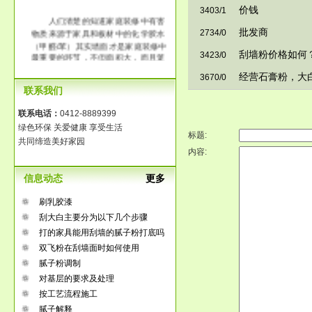
价钱
3403/1
人们清楚的知道家庭装修中有害
物质来源于家具和板材中的化学胶水
批发商
2734/0
（甲醛/苯）其实墙面才是家庭装修中
刮墙粉价格如何
最重要的环节，不但面积大，而且笼
3423/0
罩整个房间。传统大白工艺中含有大
经营石膏粉，大
3670/0
量的化学胶水，它的释放时间长达3-8
联系我们
年，长时间在一个污染的环境中生
活，那将是得多么可怕啊！
联系电话：
0412-8889399
绿色环保 关爱健康 享受生活
标题:
共同缔造美好家园
内容:
信息动态
更多
刷乳胶漆
刮大白主要分为以下几个步骤
打的家具能用刮墙的腻子粉打底吗
双飞粉在刮墙面时如何使用
腻子粉调制
对基层的要求及处理
按工艺流程施工
腻子解释