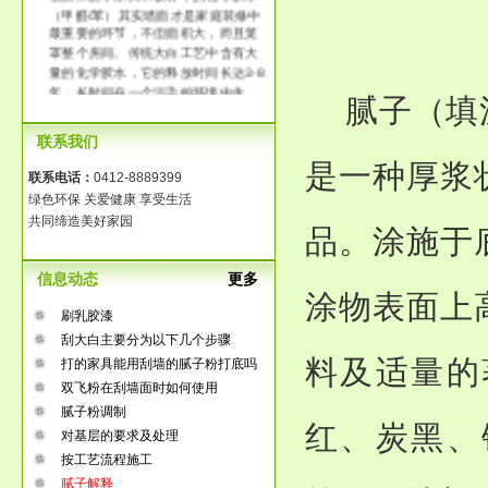
（甲醛/苯）其实墙面才是家庭装修中
最重要的环节，不但面积大，而且笼
罩整个房间。传统大白工艺中含有大
量的化学胶水，它的释放时间长达3-8
年，长时间在一个污染的环境中生
腻子（填
活，那将是得多么可怕啊！
联系我们
是一种厚浆
联系电话：
0412-8889399
绿色环保 关爱健康 享受生活
共同缔造美好家园
品。涂施于
信息动态
更多
涂物表面上
刷乳胶漆
刮大白主要分为以下几个步骤
料及适量的
打的家具能用刮墙的腻子粉打底吗
双飞粉在刮墙面时如何使用
腻子粉调制
红、炭黑、
对基层的要求及处理
按工艺流程施工
腻子解释