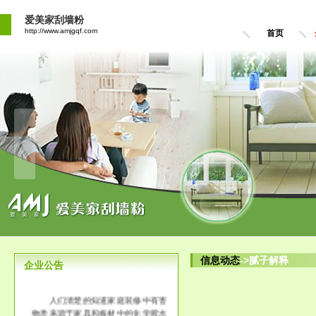
爱美家刮墙粉
http://www.amjgqf.com
首页
信息动态
->腻子解释
企业公告
人们清楚的知道家庭装修中有害
物质来源于家具和板材中的化学胶水