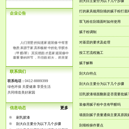
刮大白主要分为以下几个步骤
打的家具能用刮墙的腻子粉打底
企业公告
双飞粉在刮墙面时如何使用
腻子粉调制
人们清楚的知道家庭装修中有害
对基层的要求及处理
物质来源于家具和板材中的化学胶水
（甲醛/苯）其实墙面才是家庭装修中
按工艺流程施工
最重要的环节，不但面积大，而且笼
罩整个房间。传统大白工艺中含有大
腻子解释
量的化学胶水，它的释放时间长达3-8
联系我们
年，长时间在一个污染的环境中生
刮大白特点
活，那将是得多么可怕啊！
联系电话：
0412-8889399
刮大白主要分为以下几个步骤
绿色环保 关爱健康 享受生活
共同缔造美好家园
旧乳胶漆墙面翻新是否需要批腻
装修用腻子粉中含有甲醛吗
信息动态
更多
墙面刮腻子质量通病主要其原因
刷乳胶漆
刮大白主要分为以下几个步骤
刮墙粉操作要点