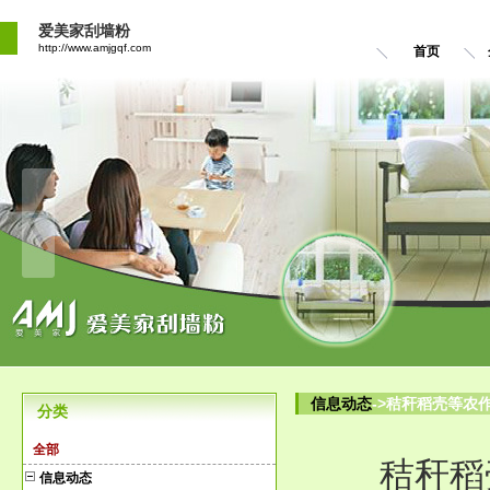
爱美家刮墙粉
http://www.amjgqf.com
首页
信息动态
->秸秆稻壳等农
分类
全部
秸秆稻
信息动态