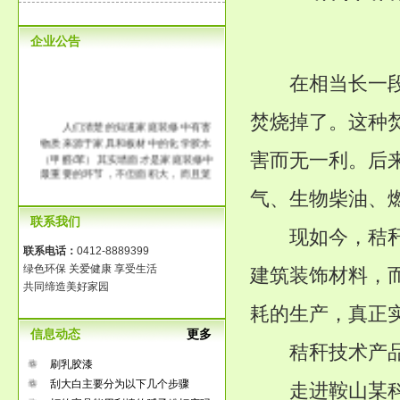
企业公告
在相当长一段时
焚烧掉了。这种
人们清楚的知道家庭装修中有害
物质来源于家具和板材中的化学胶水
（甲醛/苯）其实墙面才是家庭装修中
害而无一利。后
最重要的环节，不但面积大，而且笼
罩整个房间。传统大白工艺中含有大
气、生物柴油、
量的化学胶水，它的释放时间长达3-8
年，长时间在一个污染的环境中生
联系我们
现如今，秸秆又
活，那将是得多么可怕啊！
联系电话：
0412-8889399
绿色环保 关爱健康 享受生活
建筑装饰材料，
共同缔造美好家园
耗的生产，真正实
信息动态
更多
秸秆技术产品
刷乳胶漆
刮大白主要分为以下几个步骤
走进鞍山某科技