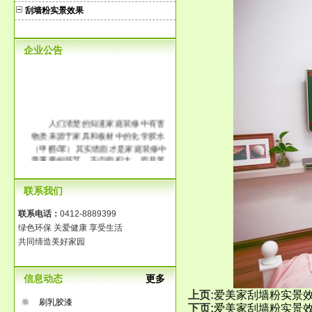
刮墙粉实景效果
企业公告
人们清楚的知道家庭装修中有害
物质来源于家具和板材中的化学胶水
（甲醛/苯）其实墙面才是家庭装修中
最重要的环节，不但面积大，而且笼
罩整个房间。传统大白工艺中含有大
量的化学胶水，它的释放时间长达3-8
联系我们
年，长时间在一个污染的环境中生
活，那将是得多么可怕啊！
联系电话：
0412-8889399
绿色环保 关爱健康 享受生活
共同缔造美好家园
信息动态
更多
上页:
爱美家刮墙粉实景
刷乳胶漆
下页:
爱美家刮墙粉实景